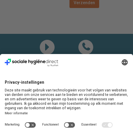
Demo
Bel mij
Vragen? Bel ons gerust:
+31(0)85 0719 500
of stuur ons een e-mail
LinkedIn