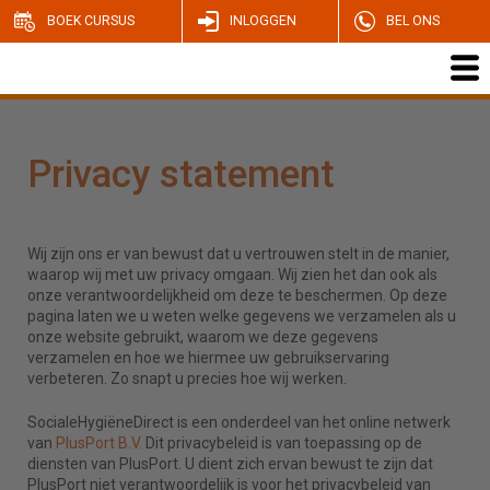
BOEK CURSUS
INLOGGEN
BEL ONS
Privacy statement
Wij zijn ons er van bewust dat u vertrouwen stelt in de manier,
waarop wij met uw privacy omgaan. Wij zien het dan ook als
onze verantwoordelijkheid om deze te beschermen. Op deze
pagina laten we u weten welke gegevens we verzamelen als u
onze website gebruikt, waarom we deze gegevens
verzamelen en hoe we hiermee uw gebruikservaring
verbeteren. Zo snapt u precies hoe wij werken.
SocialeHygiëneDirect is een onderdeel van het online netwerk
van
PlusPort B.V.
Dit privacybeleid is van toepassing op de
diensten van PlusPort. U dient zich ervan bewust te zijn dat
PlusPort niet verantwoordelijk is voor het privacybeleid van