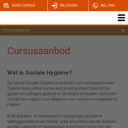
BOEK CURSUS
INLOGGEN
BEL ONS
Cursusaanbod
Cursusaanbod
Wat is Sociale Hygiëne?
De cursus Sociale Hygiëne is bedoeld voor horecapersoneel.
Tijdens deze online cursus leer je wat je moet doen om je
gasten en collega’s gezond en tevreden te houden. Dat heeft
vooral met respect voor elkaar en met normen en waarden te
maken.
In de dranken- en horecawet is vastgelegd dat iedere
leidinggevende in een bedrijf waar alcoholhoudende dranken
worden verkocht of geschonken in het bezit moet zijn van