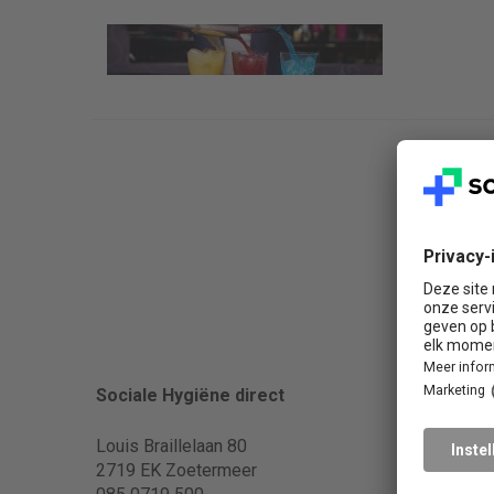
FAQ (v
Sociale Hygiëne direct
Heeft u 
Louis Braillelaan 80
veelgest
2719 EK Zoetermeer