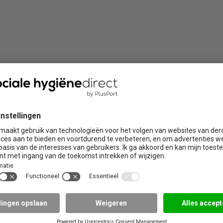
eelgestelde vragen)
Boek uw examen
een vraag? Kijk dan bij de
elde vragen.