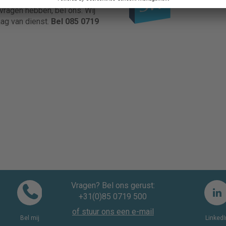
vragen hebben, bel ons. Wij
aag van dienst.
Bel 085 0719
Vragen? Bel ons gerust:
+31(0)85 0719 500
of stuur ons een e-mail
Bel mij
LinkedI