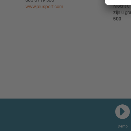
085 0719 500
Mocht u 
www.plusport.com
zijn u gr
500
Demo