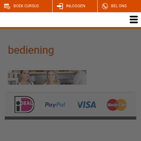
BOEK CURSUS
INLOGGEN
BEL ONS
bediening