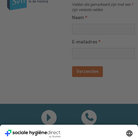
Velden die gemarkeerd zijn met een
*
zijn vereiste velden
Naam
*
E-mailadres
*
Demo
Bel mij