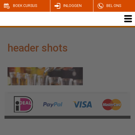
BOEK CURSUS
INLOGGEN
BEL ONS
header shots