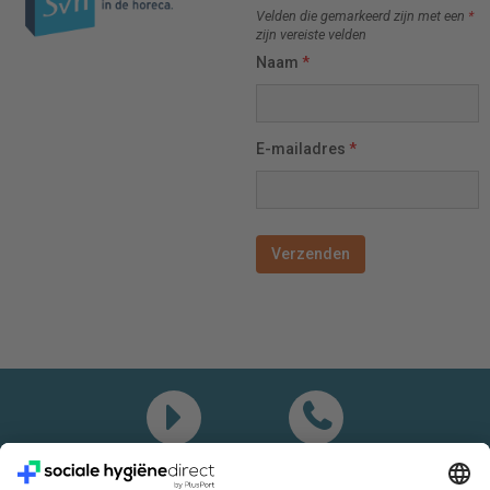
Velden die gemarkeerd zijn met een
*
zijn vereiste velden
Naam
*
E-mailadres
*
Demo
Bel mij