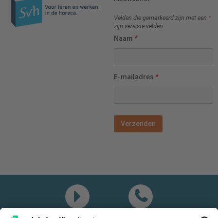
Velden die gemarkeerd zijn met een
*
zijn vereiste velden
Naam
*
E-mailadres
*