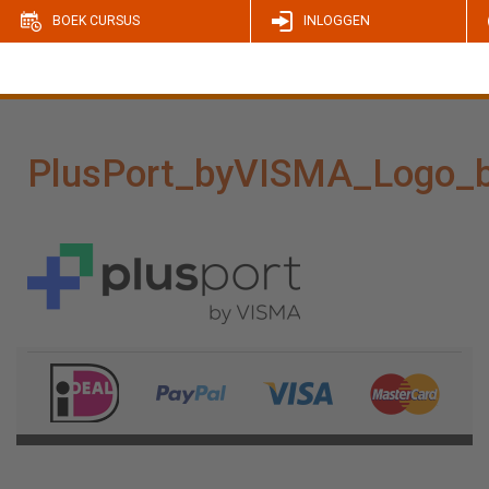
BOEK CURSUS
INLOGGEN
PlusPort_byVISMA_Logo_b